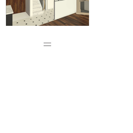
Colombes (Photos à venir
)
RENOVATION ET SURELEVATION
D'UNE MEULIERE 1920
—
Maitrise d’ouvrage
: Privé
Maitre d’oeuvre
: Editions Odette
Bureau d’étude structur
e
: Qual
ibat
Budget
: 356k€
pour la tota
lité du
projet
Surface totale
: 175 m²
Statut
: livré en 2021
—
La rénovation de cette maison meulière de